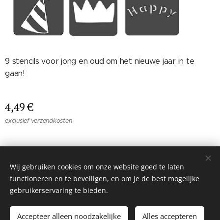
9 stencils voor jong en oud om het nieuwe jaar in te
gaan!
4,49
€
exclusief verzendkosten
© 2026 Mie&Fie. Alle rechten voorbehouden.
Wij gebruiken cookies om onze website goed te laten
Tieltsebaan 108, 3200 Aarschot
Cookies
functioneren en te beveiligen, en om je de best mogelijke
gebruikerservaring te bieden.
Toevoegen aan de winkelwagen
Accepteer alleen noodzakelijke
Alles accepteren