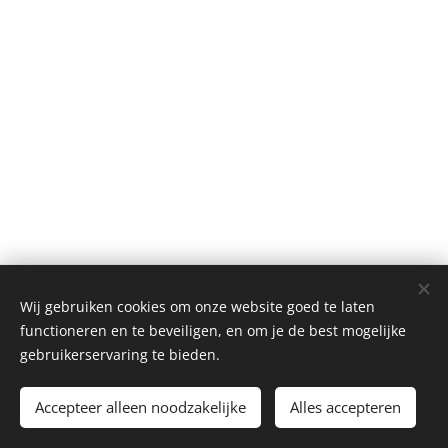
© 2026 Mie&Fie. Alle rechten voorbehouden.
Wij gebruiken cookies om onze website goed te laten
Tieltsebaan 108, 3200 Aarschot
Cookies
functioneren en te beveiligen, en om je de best mogelijke
gebruikerservaring te bieden.
Toevoegen aan de winkelwagen
Accepteer alleen noodzakelijke
Alles accepteren