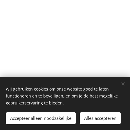
© 2026 Mie&Fie. Alle rechten voorbehouden.
Wij gebruiken cookies om onze website goed te laten
Tieltsebaan 108, 3200 Aarschot
Cookies
functioneren en te beveiligen, en om je de best mogelijke
gebruikerservaring te bieden.
Toevoegen aan de winkelwagen
Accepteer alleen noodzakelijke
Alles accepteren