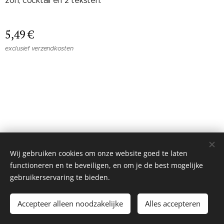
zon, cocktail en 2 teksten.
5,49
€
exclusief verzendkosten
© 2026 Mie&Fie. Alle rechten voorbehouden.
Wij gebruiken cookies om onze website goed te laten
Tieltsebaan 108, 3200 Aarschot
Cookies
functioneren en te beveiligen, en om je de best mogelijke
gebruikerservaring te bieden.
Toevoegen aan de winkelwagen
Accepteer alleen noodzakelijke
Alles accepteren