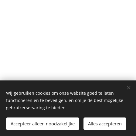
© 2026 Mie&Fie. Alle rechten voorbehouden.
Wij gebruiken cookies om onze website goed te laten
Tieltsebaan 108, 3200 Aarschot
Cookies
functioneren en te beveiligen, en om je de best mogelijke
gebruikerservaring te bieden.
Toevoegen aan de winkelwagen
Accepteer alleen noodzakelijke
Alles accepteren