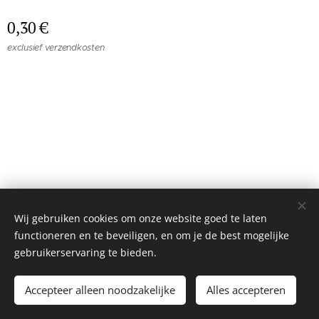
0,30
€
exclusief verzendkosten
© 2026 Mie&Fie. Alle rechten voorbehouden.
Wij gebruiken cookies om onze website goed te laten
Tieltsebaan 108, 3200 Aarschot
Cookies
functioneren en te beveiligen, en om je de best mogelijke
gebruikerservaring te bieden.
Toevoegen aan de winkelwagen
Accepteer alleen noodzakelijke
Alles accepteren