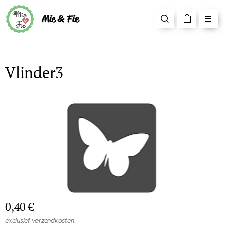
Mie & Fie
Vlinder3
0,40
€
exclusief verzendkosten