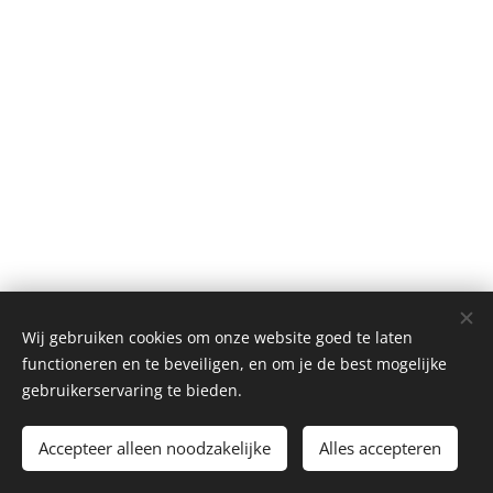
© 2026 Mie&Fie. Alle rechten voorbehouden.
Wij gebruiken cookies om onze website goed te laten
Tieltsebaan 108, 3200 Aarschot
Cookies
functioneren en te beveiligen, en om je de best mogelijke
gebruikerservaring te bieden.
Toevoegen aan de winkelwagen
Accepteer alleen noodzakelijke
Alles accepteren